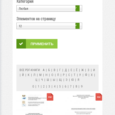
Категория
Любая
Элементов на страницу
12
ВСЕ PDF-КНИГИ:
А
|
Б
|
В
|
Г
|
Д
|
Е
|
Ё
|
Ж
|
З
|
И
|
Й
|
К
|
Л
|
М
|
Н
|
О
|
П
|
Р
|
С
|
Т
|
У
|
Ф
|
Х
|
Ц
|
Ч
|
Ш
|
Ы
|
Щ
|
Э
|
Ю
|
Я
0
|
1
|
2
|
3
|
4
|
5
|
6
|
7
|
8
|
9