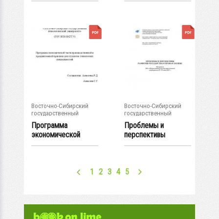
основе...
Восточно-Сибирский
Восточно-Сибирский
государственный
государственный
университет...
университет...
Программа
Проблемы и
экономической
перспективы
части
развития
производственной
государства и...
и...
1
2
3
4
5