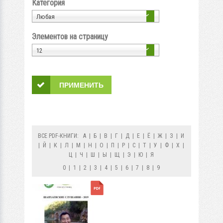
Категория
Любая
Элементов на страницу
12
ВСЕ PDF-КНИГИ:
А
|
Б
|
В
|
Г
|
Д
|
Е
|
Ё
|
Ж
|
З
|
И
|
Й
|
К
|
Л
|
М
|
Н
|
О
|
П
|
Р
|
С
|
Т
|
У
|
Ф
|
Х
|
Ц
|
Ч
|
Ш
|
Ы
|
Щ
|
Э
|
Ю
|
Я
0
|
1
|
2
|
3
|
4
|
5
|
6
|
7
|
8
|
9