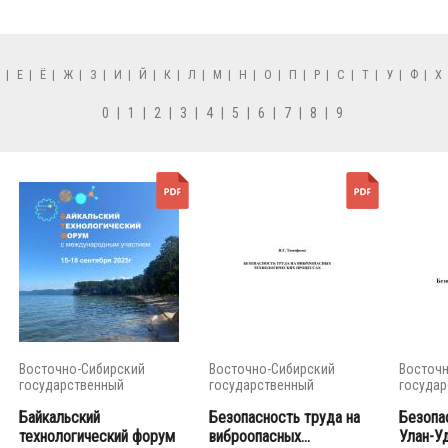
Д
|
Е
|
Ё
|
Ж
|
З
|
И
|
Й
|
К
|
Л
|
М
|
Н
|
О
|
П
|
Р
|
С
|
Т
|
У
|
Ф
|
Х
0
|
1
|
2
|
3
|
4
|
5
|
6
|
7
|
8
|
9
Восточно-Сибирский
Восточно-Сибирский
Восточн
государственный
государственный
государ
университет...
университет...
универси
Байкальский
Безопасность труда на
Безопа
технологический форум
виброопасных...
Улан-У