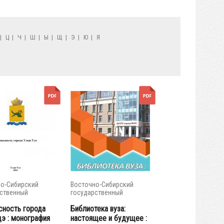
|
Ц
|
Ч
|
Ш
|
Ы
|
Щ
|
Э
|
Ю
|
Я
о-Сибирский
Восточно-Сибирский
ственный
государственный
тет...
университет...
сность города
Библиотека вуза:
дэ : монография
настоящее и будущее :