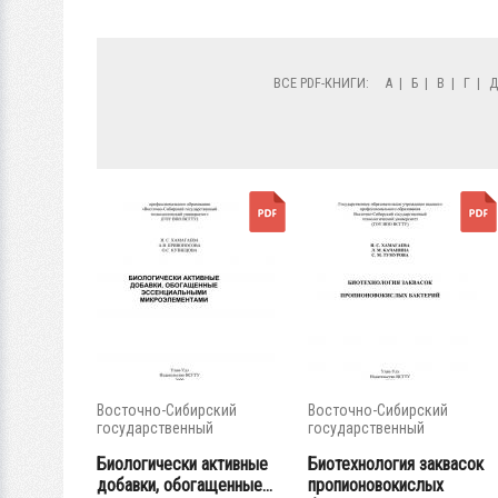
ВСЕ PDF-КНИГИ:
А
|
Б
|
В
|
Г
|
Восточно-Сибирский
Восточно-Сибирский
государственный
государственный
университет...
университет...
Биологически активные
Биотехнология заквасок
добавки, обогащенные...
пропионовокислых