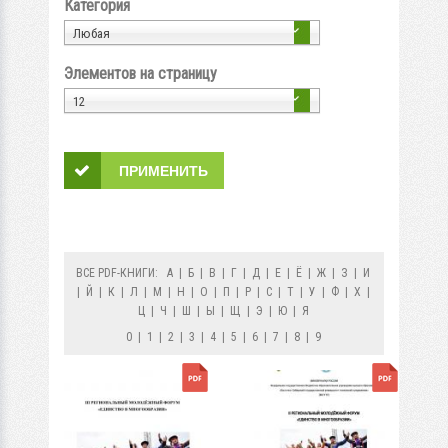
Категория
Любая
Элементов на страницу
12
ВСЕ PDF-КНИГИ:
А
|
Б
|
В
|
Г
|
Д
|
Е
|
Ё
|
Ж
|
З
|
И
|
Й
|
К
|
Л
|
М
|
Н
|
О
|
П
|
Р
|
С
|
Т
|
У
|
Ф
|
Х
|
Ц
|
Ч
|
Ш
|
Ы
|
Щ
|
Э
|
Ю
|
Я
0
|
1
|
2
|
3
|
4
|
5
|
6
|
7
|
8
|
9