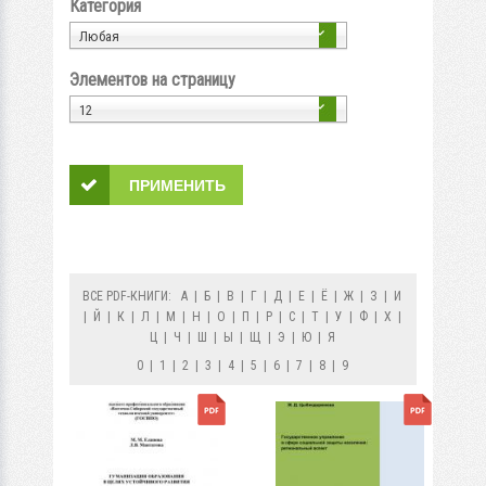
Категория
Любая
Элементов на страницу
12
ВСЕ PDF-КНИГИ:
А
|
Б
|
В
|
Г
|
Д
|
Е
|
Ё
|
Ж
|
З
|
И
|
Й
|
К
|
Л
|
М
|
Н
|
О
|
П
|
Р
|
С
|
Т
|
У
|
Ф
|
Х
|
Ц
|
Ч
|
Ш
|
Ы
|
Щ
|
Э
|
Ю
|
Я
0
|
1
|
2
|
3
|
4
|
5
|
6
|
7
|
8
|
9