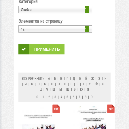
Категория
Любая
Элементов на страницу
12
ВСЕ PDF-КНИГИ:
А
|
Б
|
В
|
Г
|
Д
|
Е
|
Ё
|
Ж
|
З
|
И
|
Й
|
К
|
Л
|
М
|
Н
|
О
|
П
|
Р
|
С
|
Т
|
У
|
Ф
|
Х
|
Ц
|
Ч
|
Ш
|
Ы
|
Щ
|
Э
|
Ю
|
Я
0
|
1
|
2
|
3
|
4
|
5
|
6
|
7
|
8
|
9