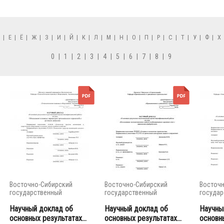
Д
|
Е
|
Ё
|
Ж
|
З
|
И
|
Й
|
К
|
Л
|
М
|
Н
|
О
|
П
|
Р
|
С
|
Т
|
У
|
Ф
|
Х
0
|
1
|
2
|
3
|
4
|
5
|
6
|
7
|
8
|
9
Восточно-Сибирский
Восточно-Сибирский
Восточн
государственный
государственный
государ
университет...
университет...
универси
Научный доклад об
Научный доклад об
Научны
основных результатах...
основных результатах...
основны