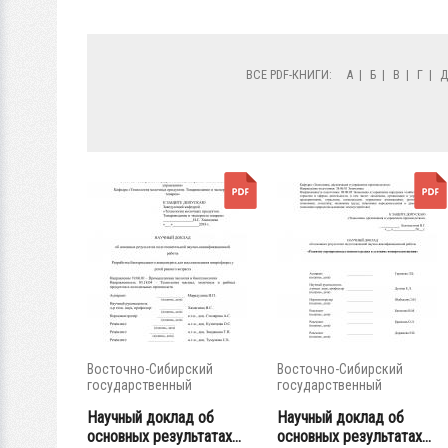
ВСЕ PDF-КНИГИ:
А
|
Б
|
В
|
Г
|
Восточно-Сибирский
Восточно-Сибирский
государственный
государственный
университет...
университет...
Научный доклад об
Научный доклад об
основных результатах...
основных результатах...