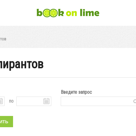
нтов
пирантов
Введите запрос
по