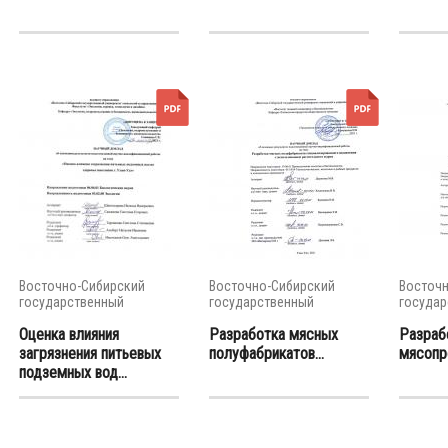
Восточно-Сибирский
Восточно-Сибирский
Восточн
государственный
государственный
государ
университет...
университет...
универси
Оценка влияния
Разработка мясных
Разраб
загрязнения питьевых
полуфабрикатов...
мясопро
подземных вод...