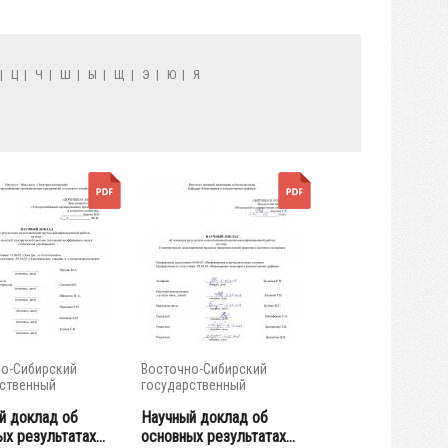
|
Ц
|
Ч
|
Ш
|
Ы
|
Щ
|
Э
|
Ю
|
Я
о-Сибирский
Восточно-Сибирский
ственный
государственный
тет...
университет...
й доклад об
Научный доклад об
х результатах...
основных результатах...