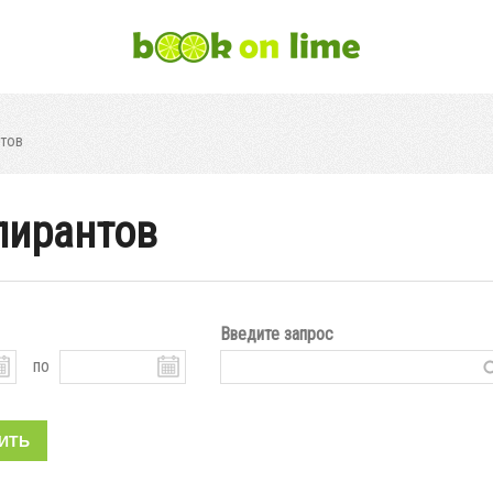
нтов
пирантов
Введите запрос
по