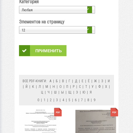
Категория
Любая
Элементов на страницу
12
ВСЕ PDF-КНИГИ:
А
|
Б
|
В
|
Г
|
Д
|
Е
|
Ё
|
Ж
|
З
|
И
|
Й
|
К
|
Л
|
М
|
Н
|
О
|
П
|
Р
|
С
|
Т
|
У
|
Ф
|
Х
|
Ц
|
Ч
|
Ш
|
Ы
|
Щ
|
Э
|
Ю
|
Я
0
|
1
|
2
|
3
|
4
|
5
|
6
|
7
|
8
|
9