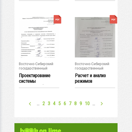
по зоне...
Восточно-Сибирский
Восточно-Сибирский
государственный
государственный
университет...
университет...
Проектирование
Расчет и анализ
системы
режимов
электроснабжения
электрических
поселка "...
сетей...
…
2
3
4
5
6
7
8
9
10
…