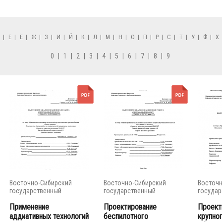
Д
|
Е
|
Ё
|
Ж
|
З
|
И
|
Й
|
К
|
Л
|
М
|
Н
|
О
|
П
|
Р
|
С
|
Т
|
У
|
Ф
|
Х
0
|
1
|
2
|
3
|
4
|
5
|
6
|
7
|
8
|
9
Восточно-Сибирский
Восточно-Сибирский
Восточн
государственный
государственный
государ
университет...
университет...
универси
Применение
Проектирование
Проект
аддиативных технологий
беспилотного
крупно