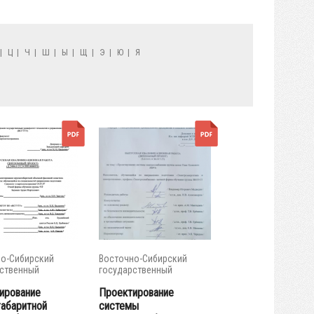
|
Ц
|
Ч
|
Ш
|
Ы
|
Щ
|
Э
|
Ю
|
Я
о-Сибирский
Восточно-Сибирский
ственный
государственный
тет...
университет...
ирование
Проектирование
габаритной
системы