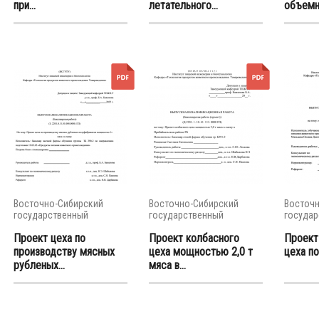
при...
летательного...
объемно
Восточно-Сибирский
Восточно-Сибирский
Восточн
государственный
государственный
государ
университет...
университет...
универси
Проект цеха по
Проект колбасного
Проект
производству мясных
цеха мощностью 2,0 т
цеха по
рубленых...
мяса в...