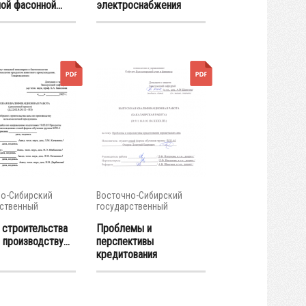
й фасонной...
электроснабжения
группы...
о-Сибирский
Восточно-Сибирский
ственный
государственный
тет...
университет...
 строительства
Проблемы и
 производству...
перспективы
кредитования
юридических...