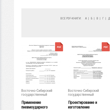
ВСЕ PDF-КНИГИ:
А
|
Б
|
В
|
Г
|
Восточно-Сибирский
Восточно-Сибирский
государственный
государственный
университет...
университет...
Применение
Проектирование и
пневмоударного
изготовление