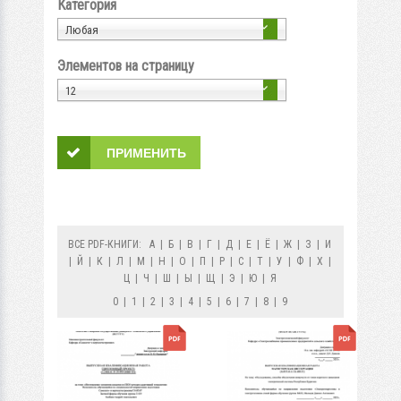
Категория
Любая
Элементов на страницу
12
ВСЕ PDF-КНИГИ:
А
|
Б
|
В
|
Г
|
Д
|
Е
|
Ё
|
Ж
|
З
|
И
|
Й
|
К
|
Л
|
М
|
Н
|
О
|
П
|
Р
|
С
|
Т
|
У
|
Ф
|
Х
|
Ц
|
Ч
|
Ш
|
Ы
|
Щ
|
Э
|
Ю
|
Я
0
|
1
|
2
|
3
|
4
|
5
|
6
|
7
|
8
|
9