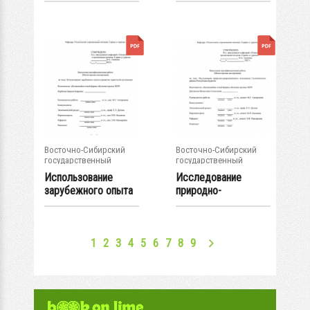
потенциала...
Республики...
Восточно-Сибирский
Восточно-Сибирский
государственный
государственный
университет...
университет...
Использование
Исследование
зарубежного опыта
природно-
в развитии...
рекреационного
потенциала...
1
2
3
4
5
6
7
8
9