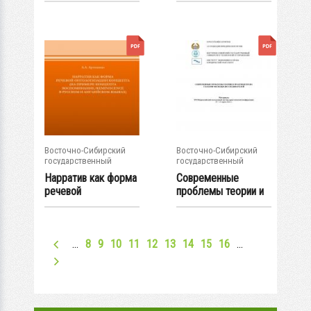
материалы...
Восточно-Сибирский
Восточно-Сибирский
государственный
государственный
университет...
университет...
Нарратив как форма
Современные
речевой
проблемы теории и
онтологизации
практики права...
концепта...
…
8
9
10
11
12
13
14
15
16
…