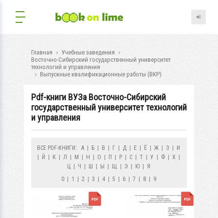
Главная
Учебные заведения
Восточно-Сибирский государственный университет
технологий и управления
Выпускные квалификационные работы (ВКР)
Pdf-книги ВУЗа Восточно-Сибирский
государственный университет технологий
и управления
ВСЕ PDF-КНИГИ:
А
|
Б
|
В
|
Г
|
Д
|
Е
|
Ё
|
Ж
|
З
|
И
|
Й
|
К
|
Л
|
М
|
Н
|
О
|
П
|
Р
|
С
|
Т
|
У
|
Ф
|
Х
|
Ц
|
Ч
|
Ш
|
Ы
|
Щ
|
Э
|
Ю
|
Я
0
|
1
|
2
|
3
|
4
|
5
|
6
|
7
|
8
|
9