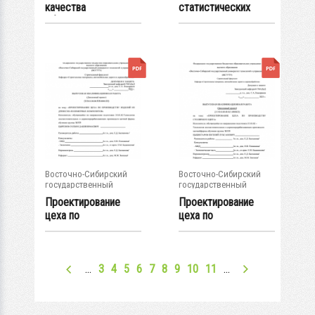
качества
статистических
обслуживания в "Ice-
методов контроля
кафе" :...
при...
Восточно-Сибирский
Восточно-Сибирский
государственный
государственный
университет...
университет...
Проектирование
Проектирование
цеха по
цеха по
производству
производству
изделий из...
столяроного...
…
3
4
5
6
7
8
9
10
11
…