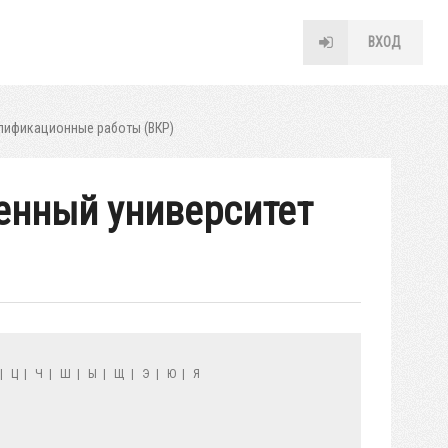
ВХОД
лификационные работы (ВКР)
венный университет
|
Ц
|
Ч
|
Ш
|
Ы
|
Щ
|
Э
|
Ю
|
Я