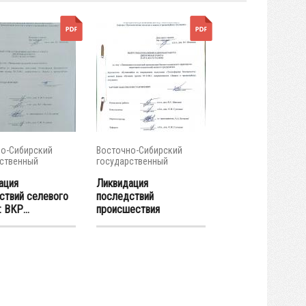
о-Сибирский
Восточно-Сибирский
ственный
государственный
тет...
университет...
ация
Ликвидация
ствий селевого
последствий
: ВКР...
происшествия
биолого-...