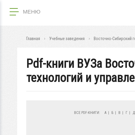
МЕНЮ
Главная
Учебные заведения
Восточно-Сибирский г
Pdf-книги ВУЗа Вост
технологий и управл
ВСЕ PDF-КНИГИ:
А
|
Б
|
В
|
Г
|