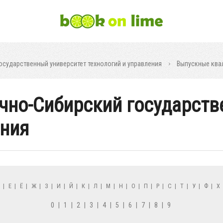
осударственный университет технологий и управления
Выпускные ква
очно-Сибирский государст
ения
Д
|
Е
|
Ё
|
Ж
|
З
|
И
|
Й
|
К
|
Л
|
М
|
Н
|
О
|
П
|
Р
|
С
|
Т
|
У
|
Ф
|
Х
0
|
1
|
2
|
3
|
4
|
5
|
6
|
7
|
8
|
9