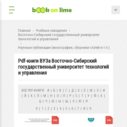
Главная
Учебные заведения
Восточно-Сибирский государственный университет
технологий и управления
Научные публикации (монографии, сборники статей и т.п.)
Pdf-книги ВУЗа Восточно-Сибирский
государственный университет технологий
и управления
ВСЕ PDF-КНИГИ:
А
|
Б
|
В
|
Г
|
Д
|
Е
|
Ё
|
Ж
|
З
|
И
|
Й
|
К
|
Л
|
М
|
Н
|
О
|
П
|
Р
|
С
|
Т
|
У
|
Ф
|
Х
|
Ц
|
Ч
|
Ш
|
Ы
|
Щ
|
Э
|
Ю
|
Я
0
|
1
|
2
|
3
|
4
|
5
|
6
|
7
|
8
|
9