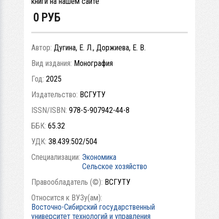
книги на нашем сайте
0
РУБ
Автор:
Дугина, Е. Л., Доржиева, Е. В.
Вид издания:
Монография
Год:
2025
Издательство:
ВСГУТУ
ISSN/ISBN:
978-5-907942-44-8
ББК:
65.32
УДК:
38.439:502/504
Специализации:
Экономика
Сельское хозяйство
Правообладатель (©):
ВСГУТУ
Относится к ВУЗу(ам):
Восточно-Сибирский государственный
университет технологий и управления