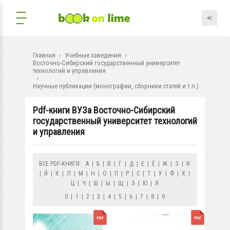
Главная
Учебные заведения
Восточно-Сибирский государственный университет
технологий и управления
Научные публикации (монографии, сборники статей и т.п.)
Pdf-книги ВУЗа Восточно-Сибирский
государственный университет технологий
и управления
ВСЕ PDF-КНИГИ:
А
|
Б
|
В
|
Г
|
Д
|
Е
|
Ё
|
Ж
|
З
|
И
|
Й
|
К
|
Л
|
М
|
Н
|
О
|
П
|
Р
|
С
|
Т
|
У
|
Ф
|
Х
|
Ц
|
Ч
|
Ш
|
Ы
|
Щ
|
Э
|
Ю
|
Я
0
|
1
|
2
|
3
|
4
|
5
|
6
|
7
|
8
|
9