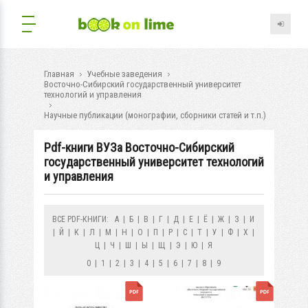
Главная
Учебные заведения
Восточно-Сибирский государственный университет
технологий и управления
Научные публикации (монографии, сборники статей и т.п.)
Pdf-книги ВУЗа Восточно-Сибирский
государственный университет технологий
и управления
ВСЕ PDF-КНИГИ:
А
|
Б
|
В
|
Г
|
Д
|
Е
|
Ё
|
Ж
|
З
|
И
|
Й
|
К
|
Л
|
М
|
Н
|
О
|
П
|
Р
|
С
|
Т
|
У
|
Ф
|
Х
|
Ц
|
Ч
|
Ш
|
Ы
|
Щ
|
Э
|
Ю
|
Я
0
|
1
|
2
|
3
|
4
|
5
|
6
|
7
|
8
|
9