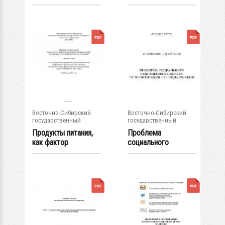
местах лишения
применения
свободы...
дубильных...
Восточно-Сибирский
Восточно-Сибирский
государственный
государственный
университет...
университет...
Продукты питания,
Проблема
как фактор
социального
формирования...
обновления
общества: от...