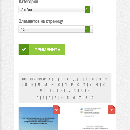
Категория
Любая
Элементов на страницу
12
ВСЕ PDF-КНИГИ:
А
|
Б
|
В
|
Г
|
Д
|
Е
|
Ё
|
Ж
|
З
|
И
|
Й
|
К
|
Л
|
М
|
Н
|
О
|
П
|
Р
|
С
|
Т
|
У
|
Ф
|
Х
|
Ц
|
Ч
|
Ш
|
Ы
|
Щ
|
Э
|
Ю
|
Я
0
|
1
|
2
|
3
|
4
|
5
|
6
|
7
|
8
|
9