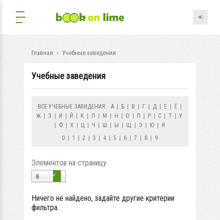
Главная
Учебные заведения
Учебные заведения
ВСЕ УЧЕБНЫЕ ЗАВИДЕНИЯ:
А
|
Б
|
В
|
Г
|
Д
|
Е
|
Ё
|
Ж
|
З
|
И
|
Й
|
К
|
Л
|
М
|
Н
|
О
|
П
|
Р
|
С
|
Т
|
У
|
Ф
|
Х
|
Ц
|
Ч
|
Ш
|
Ы
|
Щ
|
Э
|
Ю
|
Я
0
|
1
|
2
|
3
|
4
|
5
|
6
|
7
|
8
|
9
Элементов на страницу
8
Ничего не найдено, задайте другие критерии
фильтра.