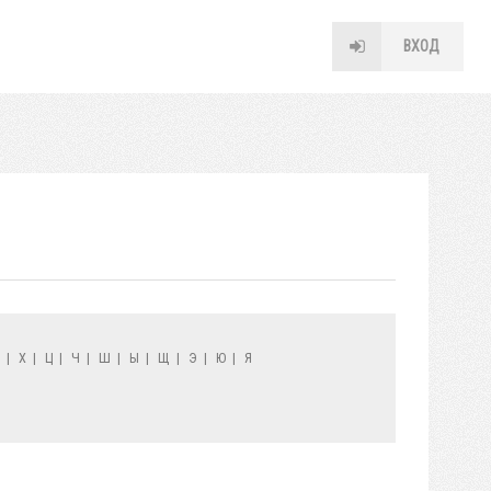
ВХОД
Ф
|
Х
|
Ц
|
Ч
|
Ш
|
Ы
|
Щ
|
Э
|
Ю
|
Я