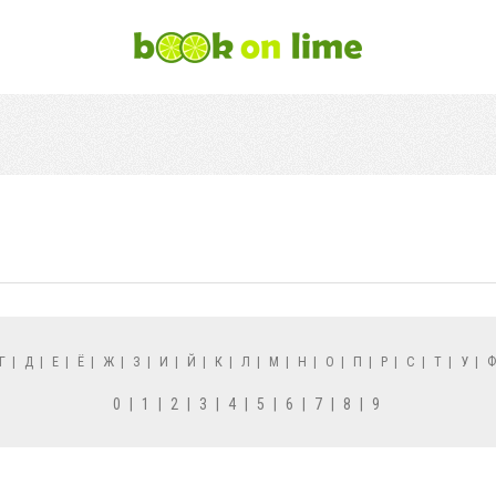
Г
|
Д
|
Е
|
Ё
|
Ж
|
З
|
И
|
Й
|
К
|
Л
|
М
|
Н
|
О
|
П
|
Р
|
С
|
Т
|
У
|
0
|
1
|
2
|
3
|
4
|
5
|
6
|
7
|
8
|
9