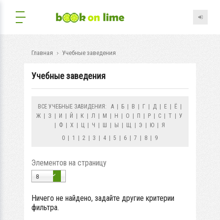
Главная
Учебные заведения
Учебные заведения
ВСЕ УЧЕБНЫЕ ЗАВИДЕНИЯ:
А
|
Б
|
В
|
Г
|
Д
|
Е
|
Ё
|
Ж
|
З
|
И
|
Й
|
К
|
Л
|
М
|
Н
|
О
|
П
|
Р
|
С
|
Т
|
У
|
Ф
|
Х
|
Ц
|
Ч
|
Ш
|
Ы
|
Щ
|
Э
|
Ю
|
Я
0
|
1
|
2
|
3
|
4
|
5
|
6
|
7
|
8
|
9
Элементов на страницу
8
Ничего не найдено, задайте другие критерии
фильтра.