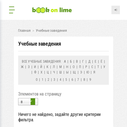
Главная
Учебные заведения
Учебные заведения
ВСЕ УЧЕБНЫЕ ЗАВИДЕНИЯ:
А
|
Б
|
В
|
Г
|
Д
|
Е
|
Ё
|
Ж
|
З
|
И
|
Й
|
К
|
Л
|
М
|
Н
|
О
|
П
|
Р
|
С
|
Т
|
У
|
Ф
|
Х
|
Ц
|
Ч
|
Ш
|
Ы
|
Щ
|
Э
|
Ю
|
Я
0
|
1
|
2
|
3
|
4
|
5
|
6
|
7
|
8
|
9
Элементов на страницу
8
Ничего не найдено, задайте другие критерии
фильтра.