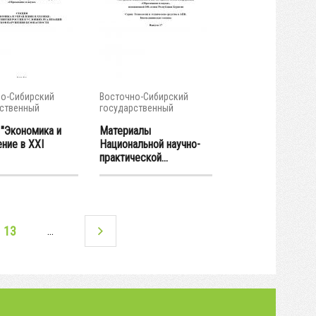
о-Сибирский
Восточно-Сибирский
ственный
государственный
тет...
университет...
 "Экономика и
Материалы
ние в XXI
Национальной научно-
практической...
13
…