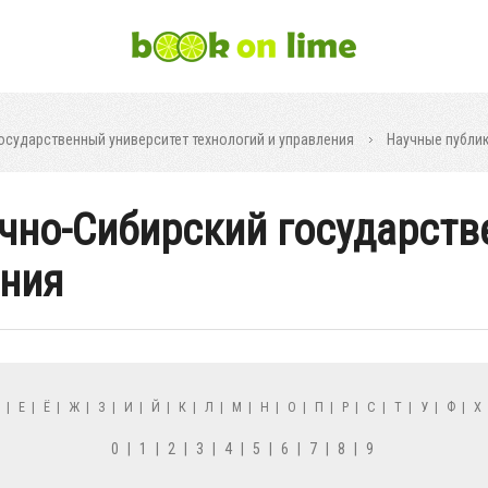
осударственный университет технологий и управления
Научные публик
очно-Сибирский государст
ения
Д
|
Е
|
Ё
|
Ж
|
З
|
И
|
Й
|
К
|
Л
|
М
|
Н
|
О
|
П
|
Р
|
С
|
Т
|
У
|
Ф
|
Х
0
|
1
|
2
|
3
|
4
|
5
|
6
|
7
|
8
|
9