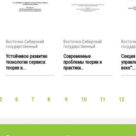
Восточно-Сибирский
Восточно-Сибирский
Восточн
государственный
государственный
государ
университет...
университет...
универси
Устойчивое развитие
Современные
Секция
технологии сервиса:
проблемы теории и
управле
теория и...
практики...
веке":...
5
6
7
8
9
10
11
12