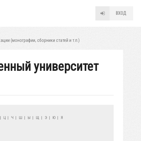
ВХОД
ации (монографии, сборники статей и т.п.)
венный университет
|
Ц
|
Ч
|
Ш
|
Ы
|
Щ
|
Э
|
Ю
|
Я