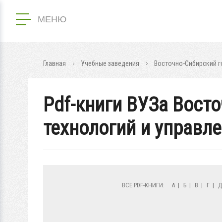
МЕНЮ
Главная
Учебные заведения
Восточно-Сибирский г
Pdf-книги ВУЗа Вост
технологий и управл
ВСЕ PDF-КНИГИ:
А
|
Б
|
В
|
Г
|