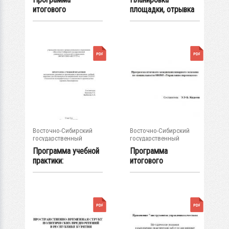
итогового
площадки, отрывка
междисциплинарног
котлованов...
о экзамена...
Восточно-Сибирский
Восточно-Сибирский
государственный
государственный
университет...
университет...
Программа учебной
Программа
практики:
итогового
методические
междисциплинарног
указания...
о экзамена...