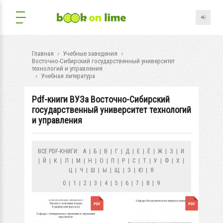
Главная
Учебные заведения
Восточно-Сибирский государственный университет
технологий и управления
Учебная литература
Pdf-книги ВУЗа Восточно-Сибирский
государственный университет технологий
и управления
ВСЕ PDF-КНИГИ:
А
|
Б
|
В
|
Г
|
Д
|
Е
|
Ё
|
Ж
|
З
|
И
|
Й
|
К
|
Л
|
М
|
Н
|
О
|
П
|
Р
|
С
|
Т
|
У
|
Ф
|
Х
|
Ц
|
Ч
|
Ш
|
Ы
|
Щ
|
Э
|
Ю
|
Я
0
|
1
|
2
|
3
|
4
|
5
|
6
|
7
|
8
|
9