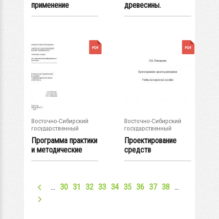
применение
древесины.
строительных
Методические
материалов...
указания...
Восточно-Сибирский
Восточно-Сибирский
государственный
государственный
университет...
университет...
Программа практики
Проектирование
и методические
средств
указания для...
размещения.
Учебно-...
…
30
31
32
33
34
35
36
37
38
…