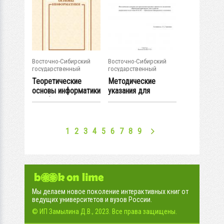
Восточно-Сибирский
Восточно-Сибирский
государственный
государственный
университет...
университет...
Теоретические
Методические
основы информатики
указания для
: учебно-...
выполнения
курсового...
1
2
3
4
5
6
7
8
9
Мы делаем новое поколение интерактивных книг от
ведущих университетов и вузов России.
© ИП Замылина Д.В., 2023. Все права защищены.