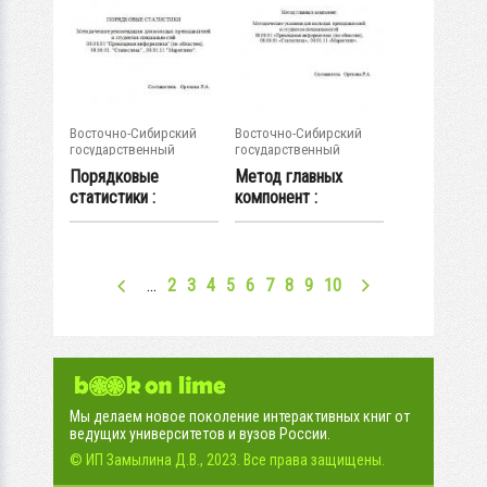
Восточно-Сибирский
Восточно-Сибирский
государственный
государственный
университет...
университет...
Порядковые
Метод главных
статистики :
компонент :
методические
методические
рекомендации...
указания...
…
2
3
4
5
6
7
8
9
10
Мы делаем новое поколение интерактивных книг от
ведущих университетов и вузов России.
© ИП Замылина Д.В., 2023. Все права защищены.