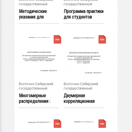
государственный
государственный
университет...
университет...
Методические
Программа практики
указания для
для студентов
выполнения
дневного...
курсового...
Восточно-Сибирский
Восточно-Сибирский
государственный
государственный
университет...
университет...
Многомерные
Двумерная
распределения :
корреляционная
методические
модель : метод.
указания...
указания...