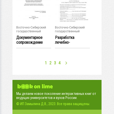
Восточно-Сибирский
Восточно-Сибирский
государственный
государственный
университет...
университет...
Документарное
Разработка
сопровождение
лечебно-
внешнеторгового...
оздоровительного
тура для...
1
2
3
4
Мы делаем новое поколение интерактивных книг от
ведущих университетов и вузов России.
© ИП Замылина Д.В., 2023. Все права защищены.