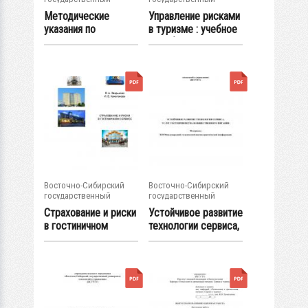
университет...
университет...
Методические
Управление рисками
указания по
в туризме : учебное
выполнению СРС
пособие
по...
Восточно-Сибирский
Восточно-Сибирский
государственный
государственный
университет...
университет...
Страхование и риски
Устойчивое развитие
в гостиничном
технологии сервиса,
сервисе :...
услуг...