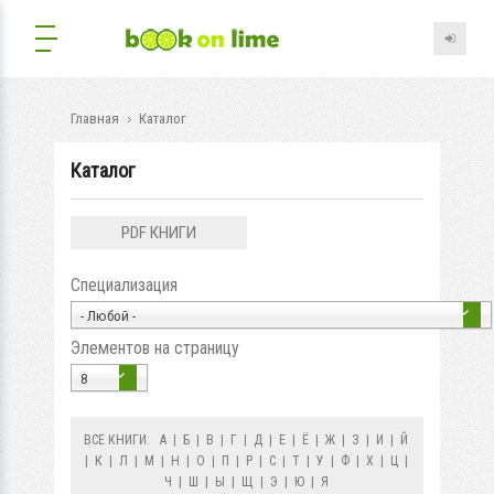
Главная
Каталог
Каталог
PDF КНИГИ
Специализация
- Любой -
Элементов на страницу
8
ВСЕ КНИГИ:
А
|
Б
|
В
|
Г
|
Д
|
Е
|
Ё
|
Ж
|
З
|
И
|
Й
|
К
|
Л
|
М
|
Н
|
О
|
П
|
Р
|
С
|
Т
|
У
|
Ф
|
Х
|
Ц
|
Ч
|
Ш
|
Ы
|
Щ
|
Э
|
Ю
|
Я