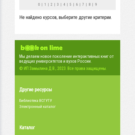
0
|
1
|
2
|
3
|
4
|
5
|
6
|
7
|
8
|
9
Не найдено курсов, выберите другие критерии.
Мы делаем новое поколение интерактивных книг от
ведущих университетов и вузов России.
© ИП Замылина Д.В., 2023. Все права защищены.
Другие ресурсы
Библиотека ВСГУТУ
Электронный каталог
Каталог