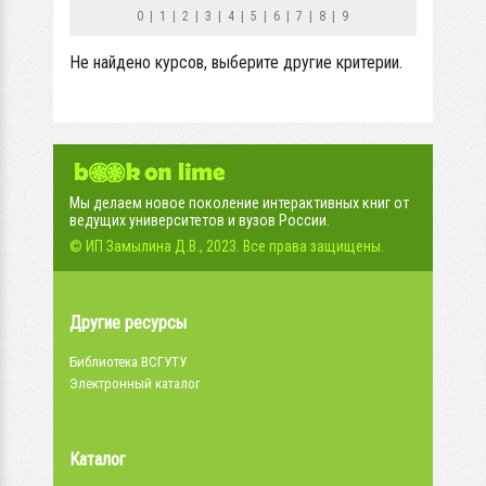
0
|
1
|
2
|
3
|
4
|
5
|
6
|
7
|
8
|
9
Не найдено курсов, выберите другие критерии.
Мы делаем новое поколение интерактивных книг от
ведущих университетов и вузов России.
© ИП Замылина Д.В., 2023. Все права защищены.
Другие ресурсы
Библиотека ВСГУТУ
Электронный каталог
Каталог