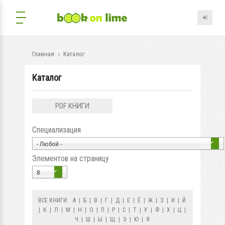
Главная
Каталог
Каталог
PDF КНИГИ
Специализация
- Любой -
Элементов на страницу
8
ВСЕ КНИГИ:
А
|
Б
|
В
|
Г
|
Д
|
Е
|
Ё
|
Ж
|
З
|
И
|
Й
|
К
|
Л
|
М
|
Н
|
О
|
П
|
Р
|
С
|
Т
|
У
|
Ф
|
Х
|
Ц
|
Ч
|
Ш
|
Ы
|
Щ
|
Э
|
Ю
|
Я