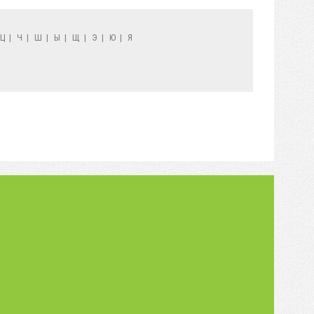
Ц
|
Ч
|
Ш
|
Ы
|
Щ
|
Э
|
Ю
|
Я