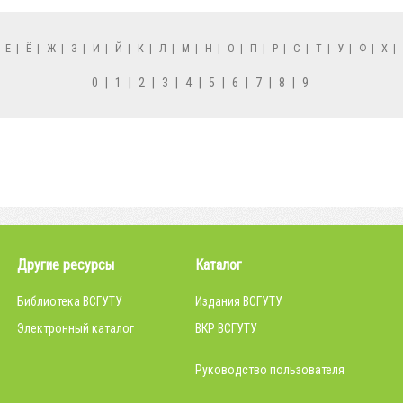
|
Е
|
Ё
|
Ж
|
З
|
И
|
Й
|
К
|
Л
|
М
|
Н
|
О
|
П
|
Р
|
С
|
Т
|
У
|
Ф
|
Х
|
0
|
1
|
2
|
3
|
4
|
5
|
6
|
7
|
8
|
9
Другие ресурсы
Каталог
Библиотека ВСГУТУ
Издания ВСГУТУ
Электронный каталог
ВКР ВСГУТУ
Руководство пользователя