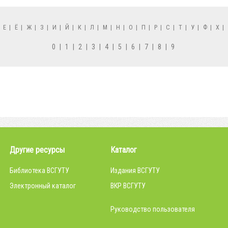
|
Е
|
Ё
|
Ж
|
З
|
И
|
Й
|
К
|
Л
|
М
|
Н
|
О
|
П
|
Р
|
С
|
Т
|
У
|
Ф
|
Х
|
0
|
1
|
2
|
3
|
4
|
5
|
6
|
7
|
8
|
9
Другие ресурсы
Каталог
Библиотека ВСГУТУ
Издания ВСГУТУ
Электронный каталог
ВКР ВСГУТУ
Руководство пользователя