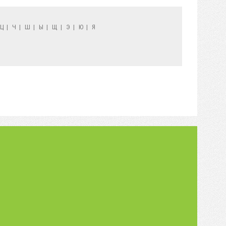
Ц
|
Ч
|
Ш
|
Ы
|
Щ
|
Э
|
Ю
|
Я