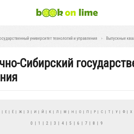
осударственный университет технологий и управления
Выпускные ква
очно-Сибирский государст
ения
Д
|
Е
|
Ё
|
Ж
|
З
|
И
|
Й
|
К
|
Л
|
М
|
Н
|
О
|
П
|
Р
|
С
|
Т
|
У
|
Ф
|
Х
0
|
1
|
2
|
3
|
4
|
5
|
6
|
7
|
8
|
9