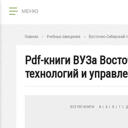
МЕНЮ
Главная
Учебные заведения
Восточно-Сибирский г
Pdf-книги ВУЗа Вост
технологий и управл
ВСЕ PDF-КНИГИ:
А
|
Б
|
В
|
Г
|