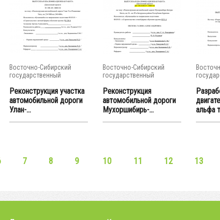
Восточно-Сибирский
Восточно-Сибирский
Восточн
государственный
государственный
государ
университет...
университет...
универси
Реконструкция участка
Реконструкция
Разраб
автомобильной дороги
автомобильной дороги
двигат
Улан-...
Мухоршибирь-...
альфа т
6
7
8
9
10
11
12
13