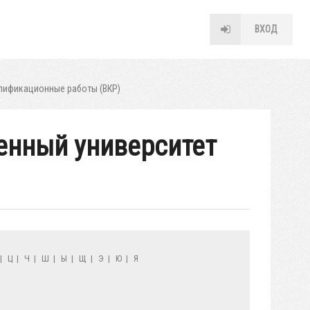
ВХОД
лификационные работы (ВКР)
венный университет
|
Ц
|
Ч
|
Ш
|
Ы
|
Щ
|
Э
|
Ю
|
Я