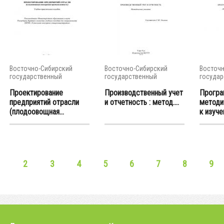
Восточно-Сибирский
Восточно-Сибирский
Восточн
государственный
государственный
государ
университет...
университет...
универси
Проектирование
Производственный учет
Програ
предприятий отрасли
и отчетность : метод....
методи
(плодоовощная...
к изуче
2
3
4
5
6
7
8
9