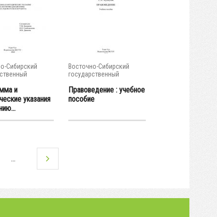
о-Сибирский
Восточно-Сибирский
ственный
государственный
тет...
университет...
мма и
Правоведение : учебное
ческие указания
пособие
нию...
…