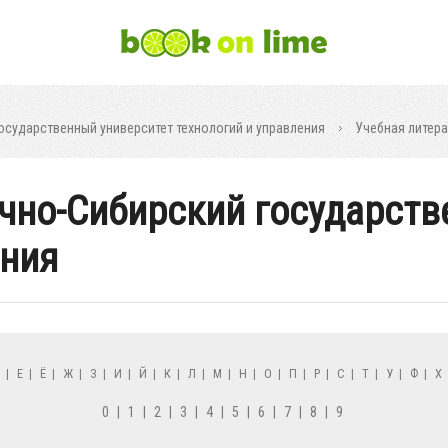
осударственный университет технологий и управления
Учебная литера
очно-Сибирский государст
ения
Д
|
Е
|
Ё
|
Ж
|
З
|
И
|
Й
|
К
|
Л
|
М
|
Н
|
О
|
П
|
Р
|
С
|
Т
|
У
|
Ф
|
Х
0
|
1
|
2
|
3
|
4
|
5
|
6
|
7
|
8
|
9