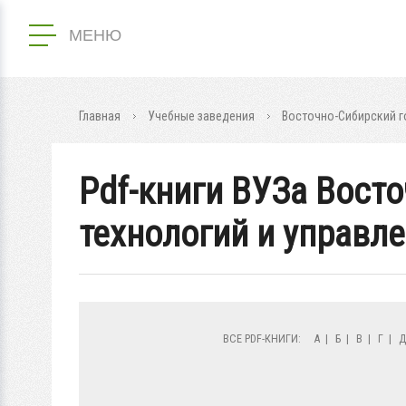
МЕНЮ
Главная
Учебные заведения
Восточно-Сибирский г
Pdf-книги ВУЗа Вост
технологий и управл
ВСЕ PDF-КНИГИ:
А
|
Б
|
В
|
Г
|