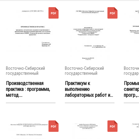
Восточно-Сибирский
Восточно-Сибирский
Восточн
государственный
государственный
государ
университет...
университет...
универси
Производственная
Практикум к
Промы
практика : программа,
выполнению
санитар
метод....
лабораторных работ и...
прогр.,..