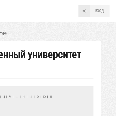
ВХОД
тура
венный университет
|
Ц
|
Ч
|
Ш
|
Ы
|
Щ
|
Э
|
Ю
|
Я