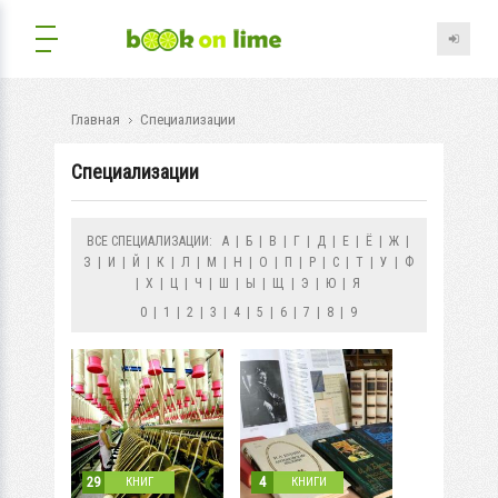
Главная
Специализации
Специализации
ВСЕ СПЕЦИАЛИЗАЦИИ:
А
|
Б
|
В
|
Г
|
Д
|
Е
|
Ё
|
Ж
|
З
|
И
|
Й
|
К
|
Л
|
М
|
Н
|
О
|
П
|
Р
|
С
|
Т
|
У
|
Ф
|
Х
|
Ц
|
Ч
|
Ш
|
Ы
|
Щ
|
Э
|
Ю
|
Я
0
|
1
|
2
|
3
|
4
|
5
|
6
|
7
|
8
|
9
29
4
КНИГ
КНИГИ