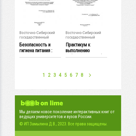
Восточно-Сибирский
Восточно-Сибирский
государственный
государственный
университет...
университет...
Безопасность и
Практикум к
гигиена питания :
выполнению
программа,...
лабораторных работ
и...
1
2
3
4
5
6
7
8
Мы делаем новое поколение интерактивных книг от
ведущих университетов и вузов России.
© ИП Замылина Д.В., 2023. Все права защищены.