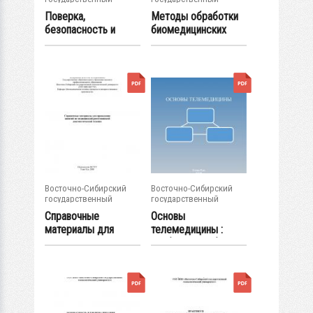
университет...
университет...
Поверка,
Методы обработки
безопасность и
биомедицинских
надежность
сигналов и данных...
медицинской...
Восточно-Сибирский
Восточно-Сибирский
государственный
государственный
университет...
университет...
Справочные
Основы
материалы для
телемедицины :
проведения занятий
учебное пособие
по...