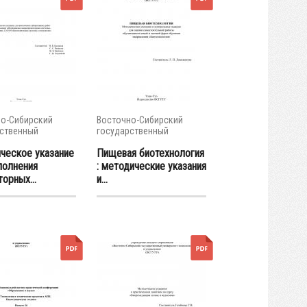
о-Сибирский
Восточно-Сибирский
ственный
государственный
тет...
университет...
ческое указание
Пищевая биотехнология
полнения
: методические указания
орных...
и...