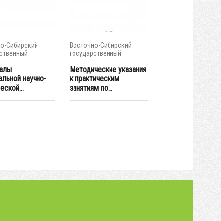
о-Сибирский
Восточно-Сибирский
ственный
государственный
тет...
университет...
алы
Методические указания
альной научно-
к практическим
еской...
занятиям по...