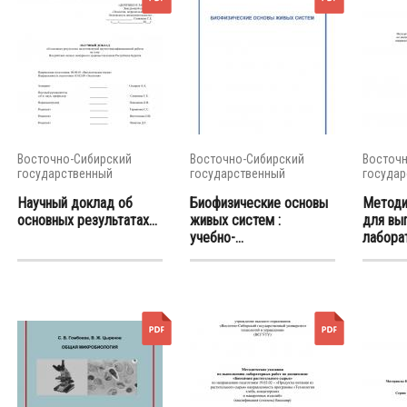
Восточно-Сибирский
Восточно-Сибирский
Восточн
государственный
государственный
государ
университет...
университет...
универси
Научный доклад об
Биофизические основы
Методи
основных результатах...
живых систем :
для вы
учебно-...
лаборат