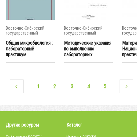
Восточно-Сибирский
Восточно-Сибирский
Восточн
государственный
государственный
государ
университет...
университет...
универси
Общая микробиология :
Методические указания
Матери
лабораторный
по выполнению
Национ
практикум
лабораторных...
практич
1
2
3
4
5
Другие ресурсы
Каталог