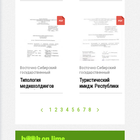
оценочных работ...
изделия "...
Восточно-Сибирский
Восточно-Сибирский
государственный
государственный
университет...
университет...
Типология
Туристический
медиахолдингов
имидж Республики
Республики Бурятия
Бурятия в...
: ВКР...
1
2
3
4
5
6
7
8