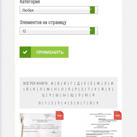
Категория
Любая
Элементов на страницу
12
ВСЕ PDF-КНИГИ:
А
|
Б
|
В
|
Г
|
Д
|
Е
|
Ё
|
Ж
|
З
|
И
|
Й
|
К
|
Л
|
М
|
Н
|
О
|
П
|
Р
|
С
|
Т
|
У
|
Ф
|
Х
|
Ц
|
Ч
|
Ш
|
Ы
|
Щ
|
Э
|
Ю
|
Я
0
|
1
|
2
|
3
|
4
|
5
|
6
|
7
|
8
|
9