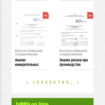
и...
Восточно-Сибирский
Восточно-Сибирский
государственный
государственный
университет...
университет...
Анализ
Анализ рисков при
измерительных
производстве
преобразователей в
вяленого мяса :...
средствах...
1
2
3
4
5
6
7
8
9
…