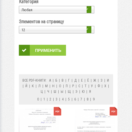
Категория
Любая
Элементов на страницу
12
ВСЕ PDF-КНИГИ:
А
|
Б
|
В
|
Г
|
Д
|
Е
|
Ё
|
Ж
|
З
|
И
|
Й
|
К
|
Л
|
М
|
Н
|
О
|
П
|
Р
|
С
|
Т
|
У
|
Ф
|
Х
|
Ц
|
Ч
|
Ш
|
Ы
|
Щ
|
Э
|
Ю
|
Я
0
|
1
|
2
|
3
|
4
|
5
|
6
|
7
|
8
|
9