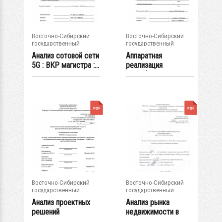
Восточно-Сибирский
Восточно-Сибирский
государственный
государственный
университет...
университет...
Анализ сотовой сети
Аппаратная
5G : ВКР магистра :...
реализация
интерфейса usb
для...
Восточно-Сибирский
Восточно-Сибирский
государственный
государственный
университет...
университет...
Анализ проектных
Анализ рынка
решений
недвижимости в
инженерных систем
г.Улан-Удэ с...