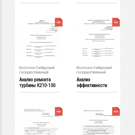
котельной
работы котельной
п.Заречный...
предприятия...
Восточно-Сибирский
Восточно-Сибирский
государственный
государственный
университет...
университет...
Анализ ремонта
Анализ
турбины К210-130
эффективности
на Гусиноозерской...
применения систем...