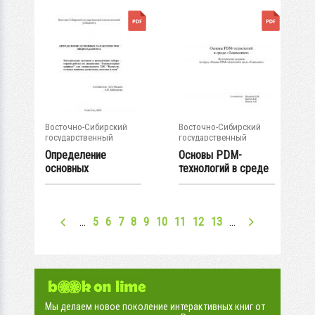
Восточно-Сибирский
Восточно-Сибирский
государственный
государственный
университет...
университет...
Определение
Основы PDM-
основных
технологий в среде
характеристик
"Teamcenter"
видеоадаптера...
…
5
6
7
8
9
10
11
12
13
…
Мы делаем новое поколение интерактивных книг от