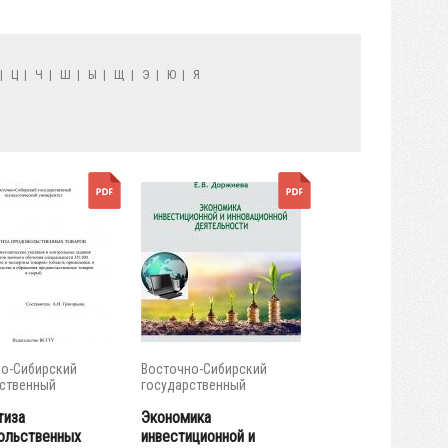
|
Ц
|
Ч
|
Ш
|
Ы
|
Щ
|
Э
|
Ю
|
Я
о-Сибирский
Восточно-Сибирский
ственный
государственный
тет...
университет...
тиза
Экономика
ольственных
инвестиционной и