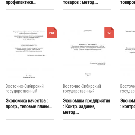
профилактика...
товаров : метод....
товаров 
Восточно-Сибирский
Восточно-Сибирский
Восточн
государственный
государственный
государ
университет...
университет...
универси
Экономика качества :
Экономика предприятия
Эконом
прогр., типовые планы...
: Контр. задания,
: контр
метод....