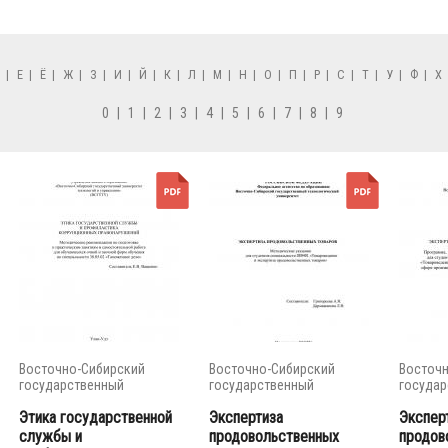
Д
|
Е
|
Ё
|
Ж
|
З
|
И
|
Й
|
К
|
Л
|
М
|
Н
|
О
|
П
|
Р
|
С
|
Т
|
У
|
Ф
|
Х
0
|
1
|
2
|
3
|
4
|
5
|
6
|
7
|
8
|
9
Восточно-Сибирский
Восточно-Сибирский
Восточн
государственный
государственный
государ
университет...
университет...
универси
Этика государственной
Экспертиза
Экспер
службы и
продовольственных
продов