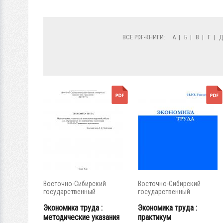
ВСЕ PDF-КНИГИ:
А
|
Б
|
В
|
Г
|
Восточно-Сибирский
Восточно-Сибирский
государственный
государственный
университет...
университет...
Экономика труда :
Экономика труда :
методические указания
практикум