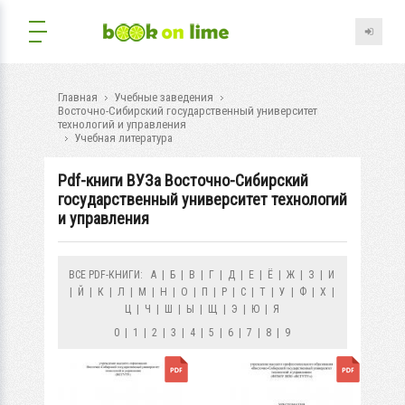
Главная
Учебные заведения
Восточно-Сибирский государственный университет
технологий и управления
Учебная литература
Pdf-книги ВУЗа Восточно-Сибирский
государственный университет технологий
и управления
ВСЕ PDF-КНИГИ:
А
|
Б
|
В
|
Г
|
Д
|
Е
|
Ё
|
Ж
|
З
|
И
|
Й
|
К
|
Л
|
М
|
Н
|
О
|
П
|
Р
|
С
|
Т
|
У
|
Ф
|
Х
|
Ц
|
Ч
|
Ш
|
Ы
|
Щ
|
Э
|
Ю
|
Я
0
|
1
|
2
|
3
|
4
|
5
|
6
|
7
|
8
|
9