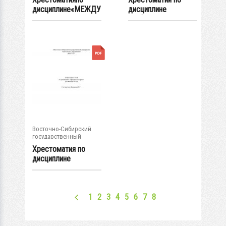
дисциплине«МЕЖДУ
дисциплине
НАРОДНО-
"Информационное...
ПРАВОВЫЕ...
Восточно-Сибирский
государственный
университет...
Хрестоматия по
дисциплине
«Гражданское
право» (...
1
2
3
4
5
6
7
8