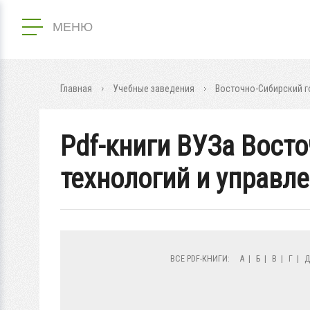
МЕНЮ
Главная
Учебные заведения
Восточно-Сибирский г
Pdf-книги ВУЗа Вост
технологий и управл
ВСЕ PDF-КНИГИ:
А
|
Б
|
В
|
Г
|