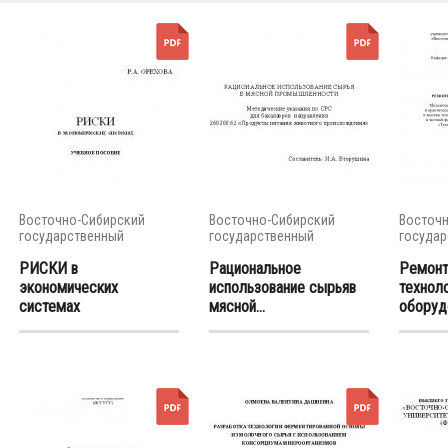
Восточно-Сибирский
Восточно-Сибирский
Восточн
государственный
государственный
государ
университет...
университет...
универси
РИСКИ в
Рациональное
Ремон
экономических
использование сырьяв
технол
системах
мясной...
оборудо