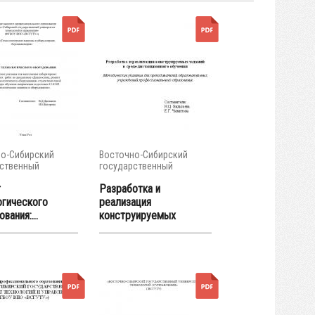
о-Сибирский
Восточно-Сибирский
ственный
государственный
тет...
университет...
т
Разработка и
огического
реализация
вания:...
конструируемых
заданий в...