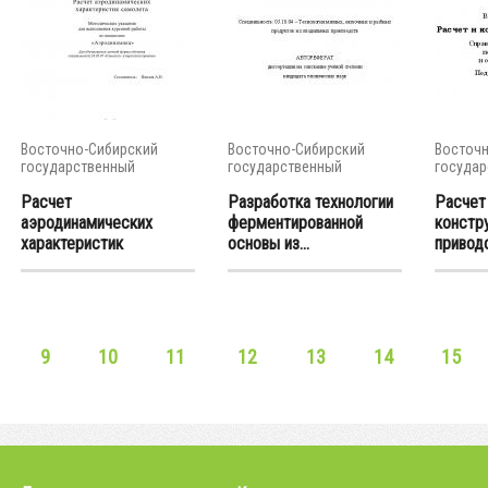
Восточно-Сибирский
Восточно-Сибирский
Восточн
государственный
государственный
государ
университет...
университет...
универси
Расчет
Разработка технологии
Расчет
аэродинамических
ферментированной
констр
характеристик
основы из...
приводо
самолета :...
9
10
11
12
13
14
15