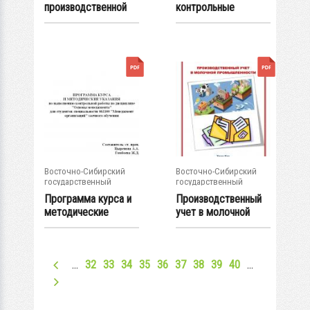
производственной
контрольные
практики для
задания для СРС
студентов...
по...
Восточно-Сибирский
Восточно-Сибирский
государственный
государственный
университет...
университет...
Программа курса и
Производственный
методические
учет в молочной
указания по...
промышленности...
…
32
33
34
35
36
37
38
39
40
…