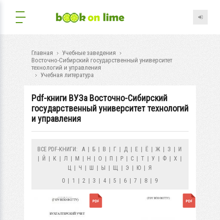
Главная
Учебные заведения
Восточно-Сибирский государственный университет
технологий и управления
Учебная литература
Pdf-книги ВУЗа Восточно-Сибирский
государственный университет технологий
и управления
ВСЕ PDF-КНИГИ:
А
|
Б
|
В
|
Г
|
Д
|
Е
|
Ё
|
Ж
|
З
|
И
|
Й
|
К
|
Л
|
М
|
Н
|
О
|
П
|
Р
|
С
|
Т
|
У
|
Ф
|
Х
|
Ц
|
Ч
|
Ш
|
Ы
|
Щ
|
Э
|
Ю
|
Я
0
|
1
|
2
|
3
|
4
|
5
|
6
|
7
|
8
|
9