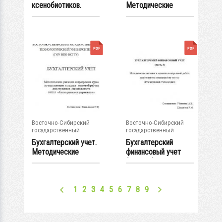
ксенобиотиков.
Методические
Методическое
указания и
пособие
контрольные...
Восточно-Сибирский
Восточно-Сибирский
государственный
государственный
университет...
университет...
Бухгалтерский учет.
Бухгалтерский
Методические
финансовый учет
указания и...
(часть 3)
1
2
3
4
5
6
7
8
9