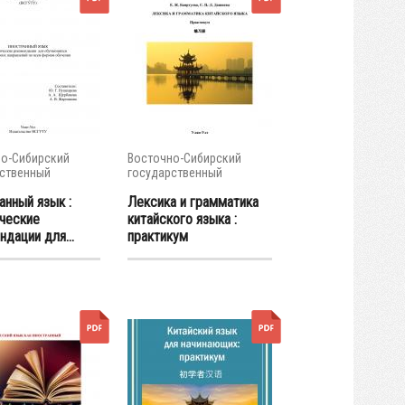
о-Сибирский
Восточно-Сибирский
ственный
государственный
тет...
университет...
анный язык :
Лексика и грамматика
ческие
китайского языка :
дации для...
практикум