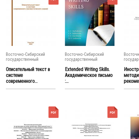
Восточно-Сибирский
Восточно-Сибирский
Восточн
государственный
государственный
государ
университет...
университет...
универси
Описательный текст в
Extended Writing Skills.
Иностр
системе
Академическое письмо
методи
современного...
:...
рекомен