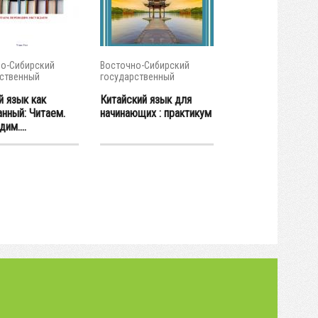
о-Сибирский
Восточно-Сибирский
ственный
государственный
тет...
университет...
й язык как
Китайский язык для
анный: Читаем.
начинающих : практикум
им....