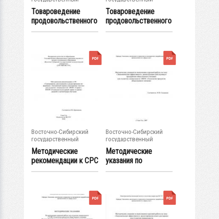
университет...
университет...
Товароведение
Товароведение
продовольственного
продовольственного
сырья и...
сырья и...
Восточно-Сибирский
Восточно-Сибирский
государственный
государственный
университет...
университет...
Методические
Методические
рекомендации к СРС
указания по
"Сканирование,...
выполнению
курсовой...