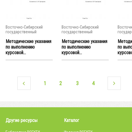
Восточно-Сибирский
Восточно-Сибирский
Восточн
государственный
государственный
государ
университет...
университет...
универси
Методические указания
Методические указания
Методи
по выполнению
по выполнению
по вып
курсовой...
курсовой...
курсово
1
2
3
4
Другие ресурсы
Каталог