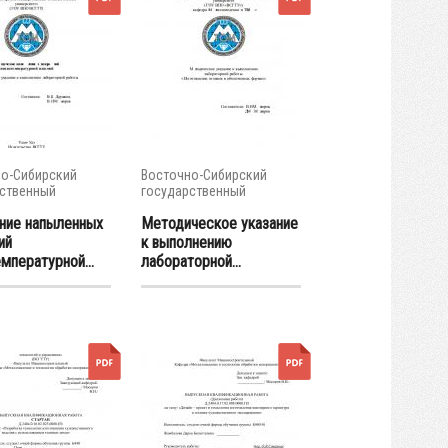
о-Сибирский
Восточно-Сибирский
ственный
государственный
тет...
университет...
ние напыленных
Методическое указание
ий
к выполнению
мпературной...
лабораторной...