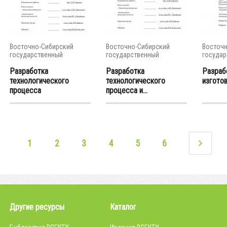
Восточно-Сибирский
Восточно-Сибирский
Восточн
государственный
государственный
государ
университет...
университет...
универси
Разработка
Разработка
Разраб
технологического
технологического
изготов
процесса
процесса и...
изготовление...
1
2
3
4
5
6
Другие ресурсы
Каталог