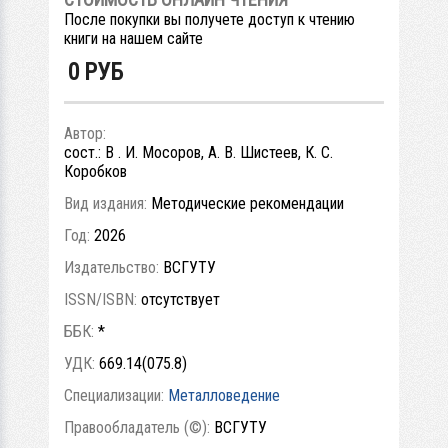
После покупки вы получете доступ к чтению
книги на нашем сайте
0
РУБ
Автор:
сост.: В . И. Мосоров, А. В. Шистеев, К. С.
Коробков
Вид издания:
Методические рекомендации
Год:
2026
Издательство:
ВСГУТУ
ISSN/ISBN:
отсутствует
ББК:
*
УДК:
669.14(075.8)
Специализации:
Металловедение
Правообладатель (©):
ВСГУТУ